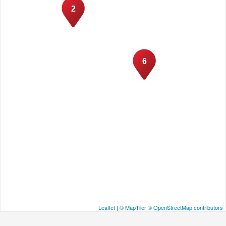
2
6
Leaflet
|
© MapTiler
© OpenStreetMap contributors