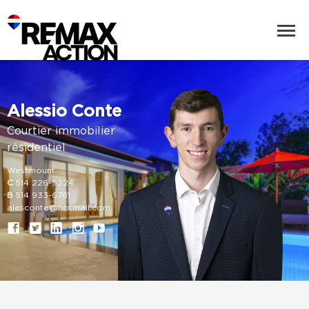
Alessio Conte
Courtier immobilier
résidentiel
Westmount
C
514 226-9224
B
514 933-6781
alesconte@hotmail.com